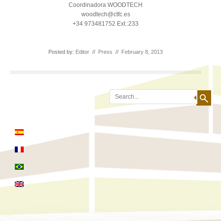
Coordinadora WOODTECH
woodtech@ctfc.es
+34 973481752 Ext.:233
Posted by:
Editor
//
Press
//
February 8, 2013
Search