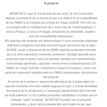
El projecte
WOODTECH, que té una durada de dos anys, té com a principal
objectiu la promoció de la innovació per a la millora de la competitivitat
de les PIMES a la indústria de la fusta de l’espai SUDOE. Per a fer-ho,
es compta amb la col•laboració de 3 socis més de l’estat espanyol, 2
socis a França i 2 socis a Portugal, provinents d’universitats, clústers i
pols de competitivitat empresarial.
Els objectius del projecte són desenvolupar 4 nous productes elaborats
amb fusta d’espècies forestals que provinguin de boscos de la regió
SUDOE, posar a disposició de les PIMEs aquests productes innovats
per a la seva explotació comercial, promoure i divulgar aquests nous
productes tant al sector com a la societat, transferir els coneixements i
la tecnologia generada, capacitar i donar eines d’emprenedoria a 20
PIMEs de l’espai SUDOE i fomentar la creació d’ocupació, i crear una
xarxa de cooperació estable entre les PIMEs interessades i els partners
del projecte.
El sector de la primera i segona transformació de la fusta pateix en
aquests moments una crisi notable deguda en part, a la forta davallada
del mercat de la construcció, a l’excessiva dependència dels mercats
de fusta exteriors i a l’ús d’altres productes substitutius a la fusta com el
formigó, l’acer i el plàstic. WOODTECH pretén ser un projecte
demostratiu, a favor dels productes fets amb fustes locals, que