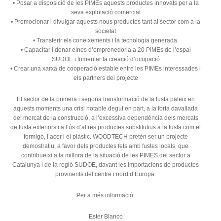
• Posar a disposició de les PIMEs aquests productes innovats per a la
seva explotació comercial
• Promocionar i divulgar aquests nous productes tant al sector com a la
societat
• Transferir els coneixements i la tecnologia generada.
• Capacitar i donar eines d’emprenedoria a 20 PIMEs de l’espai
SUDOE i fomentar la creació d’ocupació
• Crear una xarxa de cooperació estable entre les PIMEs interessades i
els partners del projecte
El sector de la primera i segona transformació de la fusta pateix en
aquests moments una crisi notable degut en part, a la forta davallada
del mercat de la construcció, a l’excessiva dependència dels mercats
de fusta exteriors i a l’ús d’altres productes substitutius a la fusta com el
formigó, l’acer i el plàstic. WOODTECH pretén ser un projecte
demostratiu, a favor dels productes fets amb fustes locals, que
contribueixi a la millora de la situació de les PIMES del sector a
Catalunya i de la regió SUDOE, davant les importacions de productes
provinents del centre i nord d’Europa.
Per a més informació:
Ester Blanco