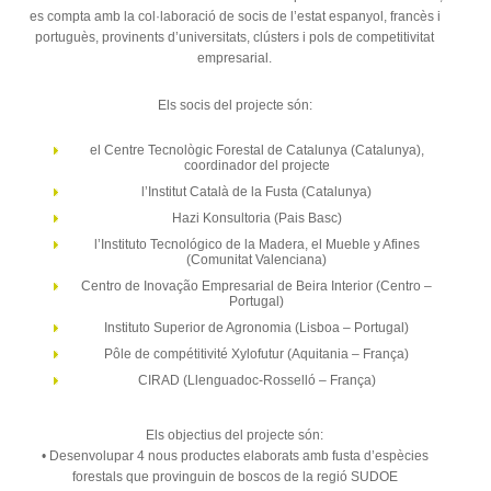
es compta amb la col·laboració de socis de l’estat espanyol, francès i
portuguès, provinents d’universitats, clústers i pols de competitivitat
empresarial.
Els socis del projecte són:
el Centre Tecnològic Forestal de Catalunya (Catalunya),
coordinador del projecte
l’Institut Català de la Fusta (Catalunya)
Hazi Konsultoria (Pais Basc)
l’Instituto Tecnológico de la Madera, el Mueble y Afines
(Comunitat Valenciana)
Centro de Inovação Empresarial de Beira Interior (Centro –
Portugal)
Instituto Superior de Agronomia (Lisboa – Portugal)
Pôle de compétitivité Xylofutur (Aquitania – França)
CIRAD (Llenguadoc-Rosselló – França)
Els objectius del projecte són:
• Desenvolupar 4 nous productes elaborats amb fusta d’espècies
forestals que provinguin de boscos de la regió SUDOE