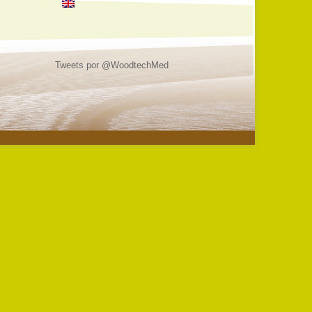
Tweets por @WoodtechMed