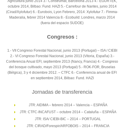
Agricultura junio 2014 3.- Construmat, Barcelona 2013 4.- EGURTEK,
octubre 2014, Bilbao: Fund. HAZI 5.- Carrefour de Nantes, junio 2014
(Cirad/Xylofutur) 6.- Eurobois, Lyon Febrero, 2014: Xylofutur 7.- Fimma-
Maderalia, febrer 2014 Valencia 8.- Ecobuild: Londres, marzo 2014
(fuera del espacio SUDOE)
Congresos :
1.- VII Congreso Forestal Nacional, junio 2013 (Portugal) – ISA / CIEBI
2.- VI Congreso Forestal Nacional, junio 2013 (Vitoria, España) 3.-
Conferencia Anual EFI, septiembre 2013 (Nancy, Francia) 4.- Congreso
del bosque cultivado, mayo 2013 (Portugal) 5.- ROK-FOR, Bruselas
(Bélgica), 3 y 4 diciembre 2012. – CTFC 6.- Conferencia anual de EFI
en septiembre 2014, Bilbao: Fund. HAZI
Jornadas de transferencia
JTR: AIDIMA – febrero 2014 – Valencia – ESPAÑA
JTR: CTFC-INCAFUST – octubre 2014 – Cataluña – ESPAÑA
JTR: ISA/ CIEBI-BIC – 2014 – PORTUGAL
JTR: CIRAD/Forespir/ARFOBOIS – 2014 – FRANCIA