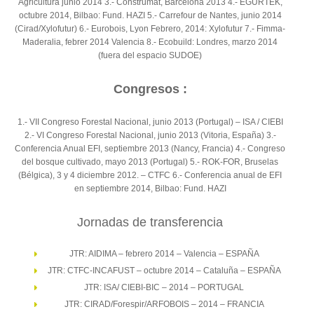
Agricultura junio 2014 3.- Construmat, Barcelona 2013 4.- EGURTEK,
octubre 2014, Bilbao: Fund. HAZI 5.- Carrefour de Nantes, junio 2014
(Cirad/Xylofutur) 6.- Eurobois, Lyon Febrero, 2014: Xylofutur 7.- Fimma-
Maderalia, febrer 2014 Valencia 8.- Ecobuild: Londres, marzo 2014
(fuera del espacio SUDOE)
Congresos :
1.- VII Congreso Forestal Nacional, junio 2013 (Portugal) – ISA / CIEBI
2.- VI Congreso Forestal Nacional, junio 2013 (Vitoria, España) 3.-
Conferencia Anual EFI, septiembre 2013 (Nancy, Francia) 4.- Congreso
del bosque cultivado, mayo 2013 (Portugal) 5.- ROK-FOR, Bruselas
(Bélgica), 3 y 4 diciembre 2012. – CTFC 6.- Conferencia anual de EFI
en septiembre 2014, Bilbao: Fund. HAZI
Jornadas de transferencia
JTR: AIDIMA – febrero 2014 – Valencia – ESPAÑA
JTR: CTFC-INCAFUST – octubre 2014 – Cataluña – ESPAÑA
JTR: ISA/ CIEBI-BIC – 2014 – PORTUGAL
JTR: CIRAD/Forespir/ARFOBOIS – 2014 – FRANCIA